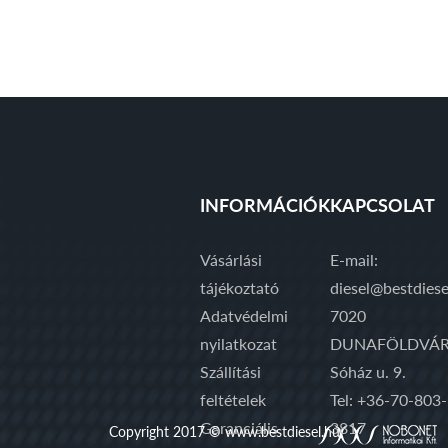
INFORMÁCIÓK
KAPCSOLAT
Vásárlási
E-mail:
tájékoztató
diesel@bestdiese
Adatvédelmi
7020
nyilatkozat
DUNAFÖLDVÁR
Szállítási
Sóház u. 9.
feltételek
Tel: +36-70-803-
Garanciális
3817
Copyright 2017 © www.bestdiesel.hu