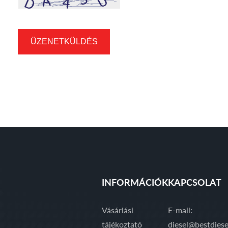
ÜZENETKÜLDÉS
INFORMÁCIÓK
KAPCSOLAT
Vásárlási
E-mail:
tájékoztató
diesel@bestdiese