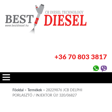
+36 70 803 3817
Főoldal
>
Termékek
> 28229876 JCB DELPHI
PORLASZTÓ / INJEKTOR ÚJ! 320/06827