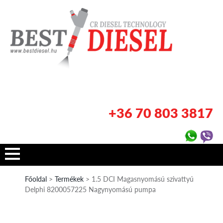
+36 70 803 3817
Főoldal
>
Termékek
> 1.5 DCI Magasnyomású szivattyú
Delphi 8200057225 Nagynyomású pumpa