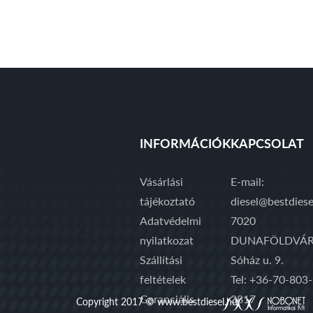
INFORMÁCIÓK
KAPCSOLAT
Vásárlási
E-mail:
tájékoztató
diesel@bestdiese
Adatvédelmi
7020
nyilatkozat
DUNAFÖLDVÁR
Szállítási
Sóház u. 9.
feltételek
Tel: +36-70-803-
Garanciális
3817
Copyright 2017 © www.bestdiesel.hu