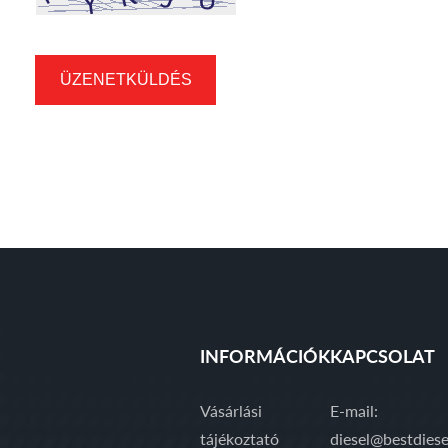
ÜZENETKÜLDÉS
INFORMÁCIÓK
KAPCSOLAT
Vásárlási
E-mail:
tájékoztató
diesel@bestdiese