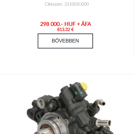
Cikkszám: 331002U000
298 000.- HUF + ÁFA
813.32 €
BŐVEBBEN