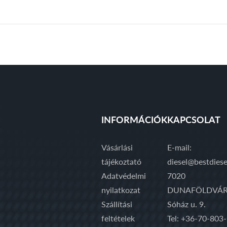
INFORMÁCIÓK
KAPCSOLAT
Vásárlási
E-mail:
tájékoztató
diesel@bestdiese
Adatvédelmi
7020
nyilatkozat
DUNAFÖLDVÁR
Szállítási
Sóház u. 9.
feltételek
Tel: +36-70-803-