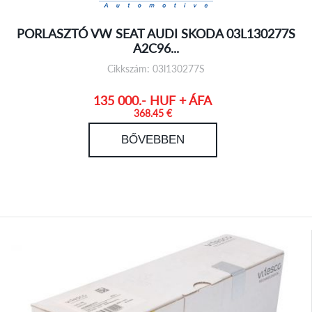
PORLASZTÓ VW SEAT AUDI SKODA 03L130277S
A2C96...
Cikkszám: 03l130277S
135 000.- HUF + ÁFA
368.45 €
BŐVEBBEN