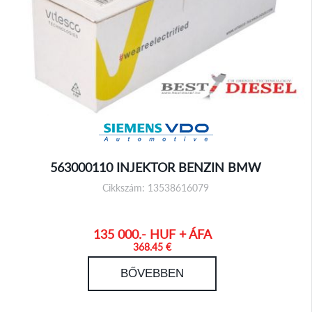
563000110 INJEKTOR BENZIN BMW
Cikkszám: 13538616079
135 000.- HUF + ÁFA
368.45 €
BŐVEBBEN