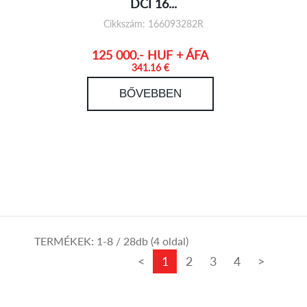
DCI 16...
Cikkszám: 166093282R
125 000.- HUF + ÁFA
341.16 €
BŐVEBBEN
TERMÉKEK:
1-8
/ 28db (4 oldal)
<
1
2
3
4
>