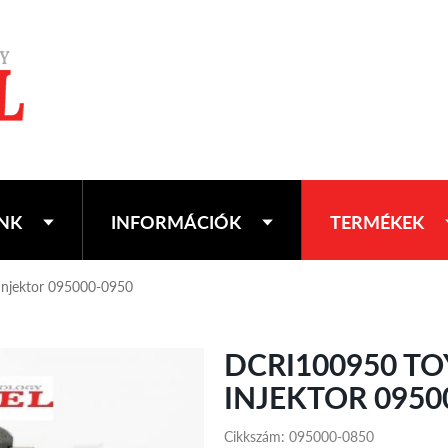
NK
INFORMÁCIÓK
TERMÉKEK
njektor 095000-0950
DCRI100950 TO
INJEKTOR 0950
Cikkszám: 095000-0850