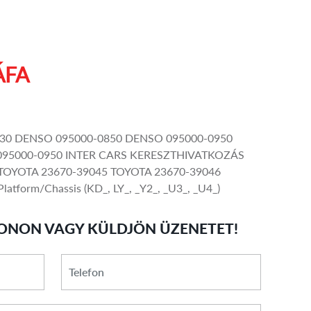
ÁFA
-0630 DENSO 095000-0850 DENSO 095000-0950
095000-0950 INTER CARS KERESZTHIVATKOZÁS
0 TOYOTA 23670-39045 TOYOTA 23670-39046
form/Chassis (KD_, LY_, _Y2_, _U3_, _U4_)
ONON VAGY KÜLDJÖN ÜZENETET!
*
Telefon
E-
mail