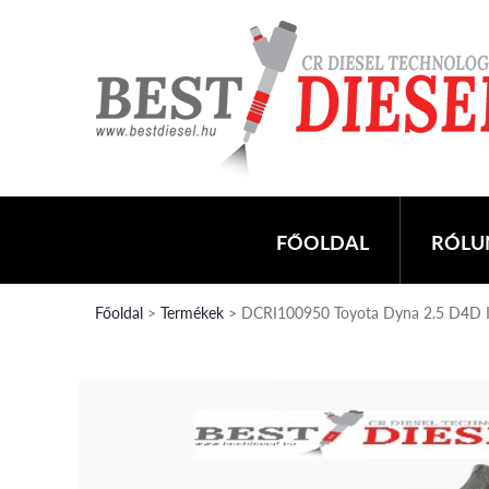
FŐOLDAL
RÓLU
Főoldal
>
Termékek
> DCRI100950 Toyota Dyna 2.5 D4D I