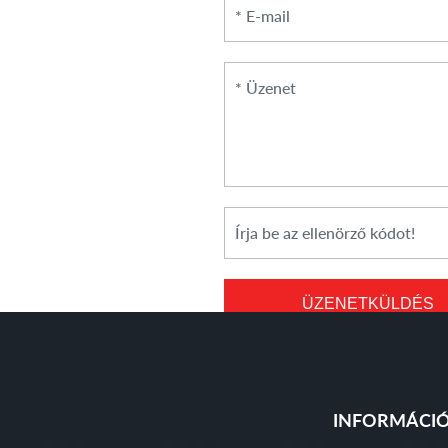
*
Üzenet
*
Cikkszám
ÜZENETKÜLDÉS
INFORMÁCI