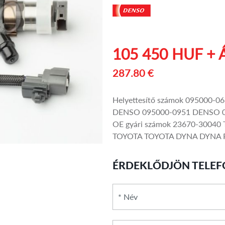
105 450 HUF + 
287.80 €
Helyettesítő számok 095000
DENSO 095000-0951 DENSO 
OE gyári számok 23670-3004
TOYOTA TOYOTA DYNA DYNA Plat
ÉRDEKLŐDJÖN TELEF
*
Név