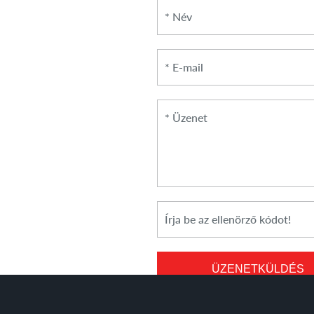
*
Név
*
Üzenet
*
Cikkszám
ÜZENETKÜLDÉS