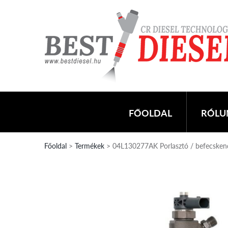
FŐOLDAL
RÓLU
Főoldal
>
Termékek
> 04L130277AK Porlasztó / befecsk