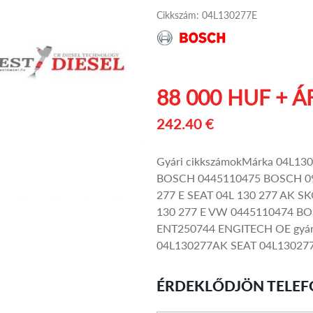
Cikkszám: 04L130277E
88 000 HUF + Á
242.40 €
Gyári cikkszámokMárka 04L1
BOSCH 0445110475 BOSCH 09
277 E SEAT 04L 130 277 AK S
130 277 E VW 0445110474 B
ENT250744 ENGITECH OE gyár
04L130277AK SEAT 04L13027
ÉRDEKLŐDJÖN TELEF