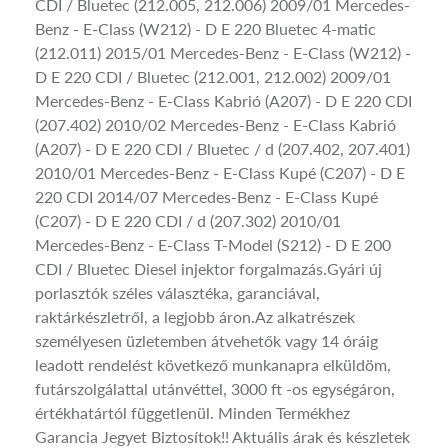
CDI / Bluetec (212.005, 212.006) 2009/01 Mercedes-
Benz - E-Class (W212) - D E 220 Bluetec 4-matic
(212.011) 2015/01 Mercedes-Benz - E-Class (W212) -
D E 220 CDI / Bluetec (212.001, 212.002) 2009/01
Mercedes-Benz - E-Class Kabrió (A207) - D E 220 CDI
(207.402) 2010/02 Mercedes-Benz - E-Class Kabrió
(A207) - D E 220 CDI / Bluetec / d (207.402, 207.401)
2010/01 Mercedes-Benz - E-Class Kupé (C207) - D E
220 CDI 2014/07 Mercedes-Benz - E-Class Kupé
(C207) - D E 220 CDI / d (207.302) 2010/01
Mercedes-Benz - E-Class T-Model (S212) - D E 200
CDI / Bluetec Diesel injektor forgalmazás.Gyári új
porlasztók széles választéka, garanciával,
raktárkészletről, a legjobb áron.Az alkatrészek
személyesen üzletemben átvehetők vagy 14 óráig
leadott rendelést következő munkanapra elküldöm,
futárszolgálattal utánvéttel, 3000 ft -os egységáron,
értékhatártól függetlenül. Minden Termékhez
Garancia Jegyet Biztosítok!! Aktuális árak és készletek