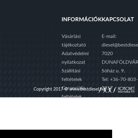
INFORMÁCIÓK
KAPCSOLAT
Vásárlási
E-mail:
tájékoztató
diesel@bestdiese
Adatvédelmi
7020
nyilatkozat
DUNAFÖLDVÁR
Szállítási
Sóház u. 9.
feltételek
Tel: +36-70-803-
Garanciális
3817
Copyright 2017 © www.bestdiesel.hu
feltételek