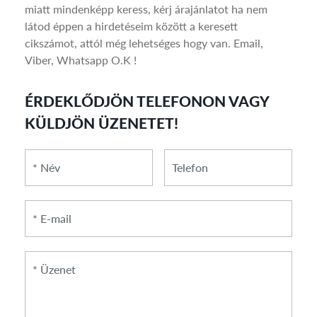
miatt mindenképp keress, kérj árajánlatot ha nem
látod éppen a hirdetéseim között a keresett
cikszámot, attól még lehetséges hogy van. Email,
Viber, Whatsapp O.K !
ÉRDEKLŐDJÖN TELEFONON VAGY
KÜLDJÖN ÜZENETET!
*
*
Telefon
Név
E-
mail
*
Üzenet