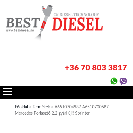
+36 70 803 3817
Főoldal
>
Termékek
> A6510704987 A6510700587
Mercedes Porlasztó 2.2 gyári új!! Sprinter