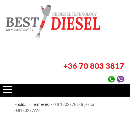
+36 70 803 3817
Főoldal
>
Termékek
> 04L130277BD Injektor
04l130277AN