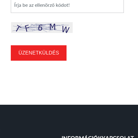
*
Cikkszám
ÜZENETKÜLDÉS