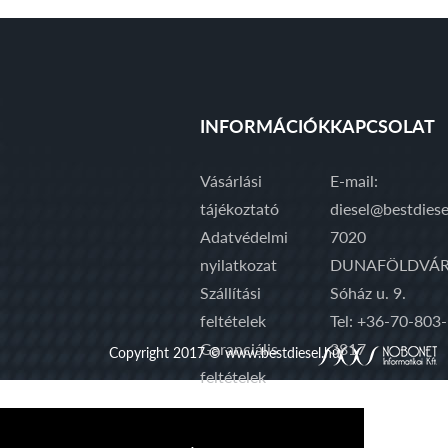
INFORMÁCIÓK
KAPCSOLAT
Vásárlási
E-mail:
tájékoztató
diesel@bestdiese
Adatvédelmi
7020
nyilatkozat
DUNAFÖLDVÁR
Szállítási
Sóház u. 9.
feltételek
Tel: +36-70-803-
Garanciális
3817
Copyright 2017 © www.bestdiesel.hu
feltételek