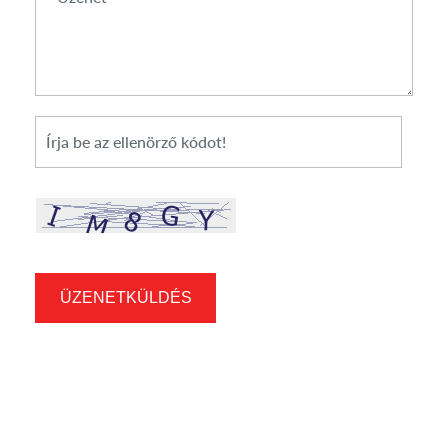
Üzenet
*
Cikkszám
ÜZENETKÜLDÉS