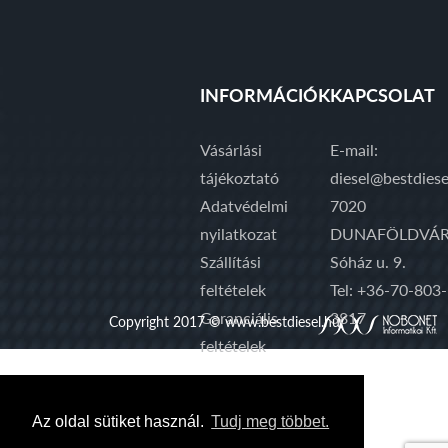
INFORMÁCIÓK
KAPCSOLAT
Vásárlási
E-mail:
tájékoztató
diesel@bestdiese
Adatvédelmi
7020
nyilatkozat
DUNAFÖLDVÁR
Szállítási
Sóház u. 9.
feltételek
Tel: +36-70-803-
Garanciális
3817
Copyright 2017 © www.bestdiesel.hu
feltételek
Az oldal sütiket használ.
Tudj meg többet.