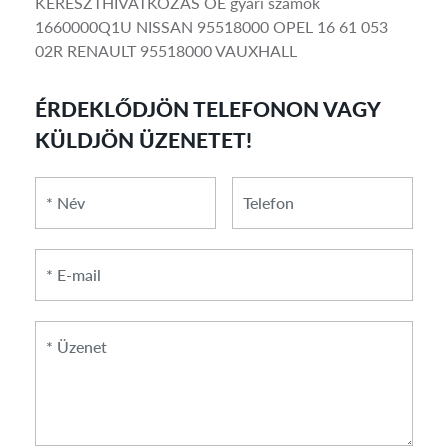
KERESZTHIVATKOZÁS OE gyári számok
1660000Q1U NISSAN 95518000 OPEL 16 61 053
02R RENAULT 95518000 VAUXHALL
ÉRDEKLŐDJÖN TELEFONON VAGY
KÜLDJÖN ÜZENETET!
*
*
Telefon
Név
E-
mail
*
Üzenet