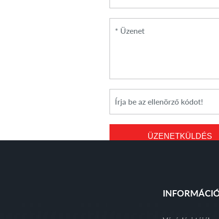
*
Üzenet
*
Cikkszám
ÜZENETKÜLDÉS
INFORMÁCI