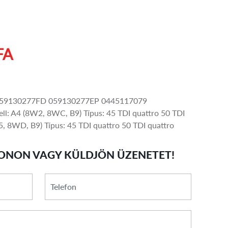
FA
59130277FD 059130277EP 0445117079
: A4 (8W2, 8WC, B9) Típus: 45 TDI quattro 50 TDI
 8WD, B9) Típus: 45 TDI quattro 50 TDI quattro
ONON VAGY KÜLDJÖN ÜZENETET!
*
Telefon
E-
mail