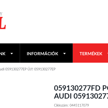
NK
INFORMÁCIÓK
TERMÉKEK
 Audi 059130277EP ÚJ!! 059130277EP
059130277FD P
AUDI 059130277
Cikkszám: 0445117079