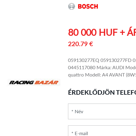
80 000 HUF + Á
220.79 €
059130277EQ 059130277FD 0
0445117080 Márka: AUDI Modell
quattro Modell: A4 AVANT (8W5,
ÉRDEKLŐDJÖN TELEF
*
Név