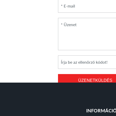
*
Üzenet
*
Cikkszám
ÜZENETKÜLDÉS
INFORMÁCI