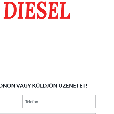
ONON VAGY KÜLDJÖN ÜZENETET!
*
Telefon
E-
mail