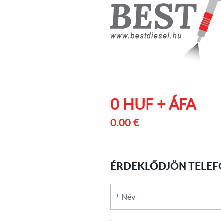
0 HUF + ÁFA
0.00 €
ÉRDEKLŐDJÖN TELEF
*
Név