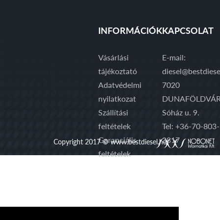
INFORMÁCIÓK
KAPCSOLAT
Vásárlási
E-mail:
tájékoztató
diesel@bestdiese
Adatvédelmi
7020
nyilatkozat
DUNAFÖLDVÁR
Szállítási
Sóház u. 9.
feltételek
Tel: +36-70-803-
Garanciális
3817
Copyright 2017 © www.bestdiesel.hu
feltételek