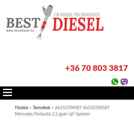
+36 70 803 3817
Főoldal
>
Termékek
> A6510704987 A6510700587
Mercedes Porlasztó 2.2 gyári új!! Sprinter