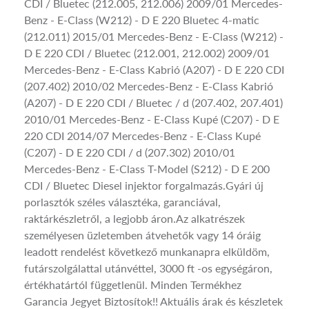
CDI / Bluetec (212.005, 212.006) 2009/01 Mercedes-
Benz - E-Class (W212) - D E 220 Bluetec 4-matic
(212.011) 2015/01 Mercedes-Benz - E-Class (W212) -
D E 220 CDI / Bluetec (212.001, 212.002) 2009/01
Mercedes-Benz - E-Class Kabrió (A207) - D E 220 CDI
(207.402) 2010/02 Mercedes-Benz - E-Class Kabrió
(A207) - D E 220 CDI / Bluetec / d (207.402, 207.401)
2010/01 Mercedes-Benz - E-Class Kupé (C207) - D E
220 CDI 2014/07 Mercedes-Benz - E-Class Kupé
(C207) - D E 220 CDI / d (207.302) 2010/01
Mercedes-Benz - E-Class T-Model (S212) - D E 200
CDI / Bluetec Diesel injektor forgalmazás.Gyári új
porlasztók széles választéka, garanciával,
raktárkészletről, a legjobb áron.Az alkatrészek
személyesen üzletemben átvehetők vagy 14 óráig
leadott rendelést következő munkanapra elküldöm,
futárszolgálattal utánvéttel, 3000 ft -os egységáron,
értékhatártól függetlenül. Minden Termékhez
Garancia Jegyet Biztosítok!! Aktuális árak és készletek