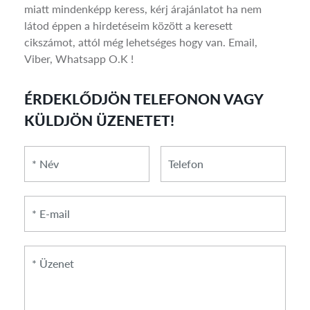
miatt mindenképp keress, kérj árajánlatot ha nem
látod éppen a hirdetéseim között a keresett
cikszámot, attól még lehetséges hogy van. Email,
Viber, Whatsapp O.K !
ÉRDEKLŐDJÖN TELEFONON VAGY
KÜLDJÖN ÜZENETET!
*
*
Telefon
Név
E-
mail
*
Üzenet