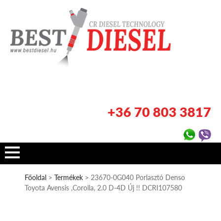
+36 70 803 3817
Főoldal
>
Termékek
> 23670-0G040 Porlasztó Denso
Toyota Avensis ,Corolla, 2.0 D-4D Új !! DCRI107580