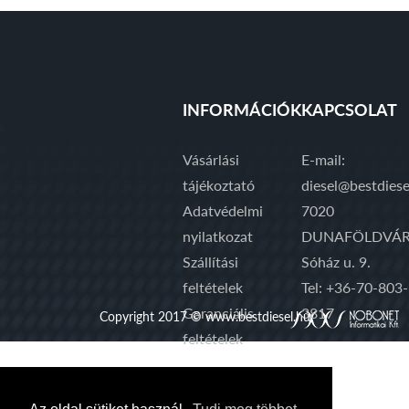
INFORMÁCIÓK
KAPCSOLAT
Vásárlási
E-mail:
tájékoztató
diesel@bestdiese
Adatvédelmi
7020
nyilatkozat
DUNAFÖLDVÁR
Szállítási
Sóház u. 9.
feltételek
Tel: +36-70-803-
Garanciális
3817
Copyright 2017 © www.bestdiesel.hu
feltételek