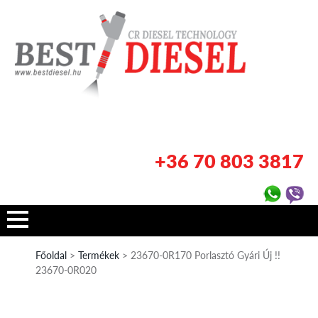
+36 70 803 3817
Főoldal
>
Termékek
> 23670-0R170 Porlasztó Gyári Új !!
23670-0R020