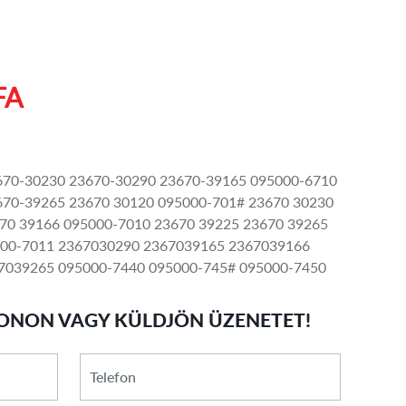
FA
670-30230 23670-30290 23670-39165 095000-6710
670-39265 23670 30120 095000-701# 23670 30230
70 39166 095000-7010 23670 39225 23670 39265
00-7011 2367030290 2367039165 2367039166
7039265 095000-7440 095000-745# 095000-7450
ONON VAGY KÜLDJÖN ÜZENETET!
*
Telefon
E-