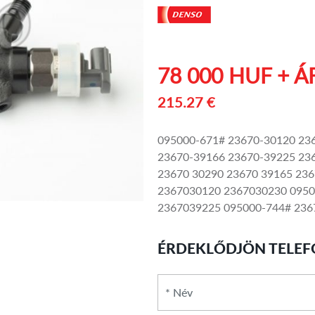
78 000 HUF + Á
215.27 €
095000-671# 23670-30120 23
23670-39166 23670-39225 23
23670 30290 23670 39165 236
2367030120 2367030230 0950
2367039225 095000-744# 236
ÉRDEKLŐDJÖN TELEF
*
Név