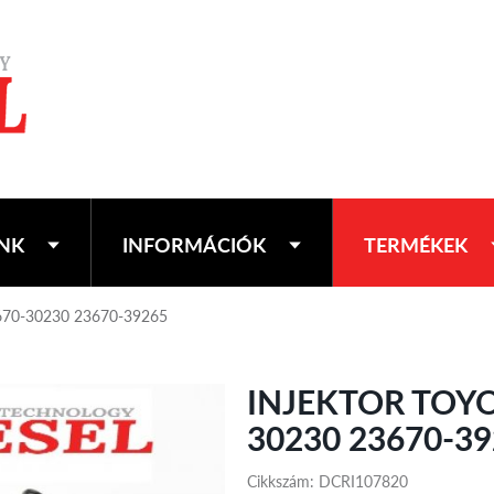
NK
INFORMÁCIÓK
TERMÉKEK
670-30230 23670-39265
INJEKTOR TOYO
30230 23670-3
Cikkszám: DCRI107820