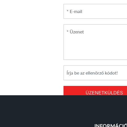
*
Üzenet
*
Cikkszám
ÜZENETKÜLDÉS
INFORMÁCI