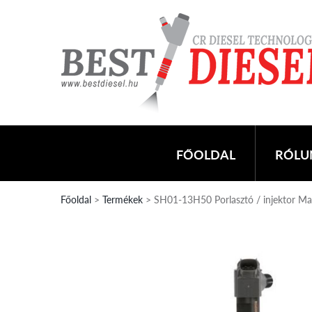
FŐOLDAL
RÓLU
Főoldal
>
Termékek
> SH01-13H50 Porlasztó / injektor Ma