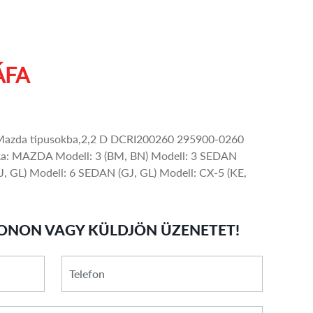
ÁFA
,Mazda tipusokba,2,2 D DCRI200260 295900-0260
 MAZDA Modell: 3 (BM, BN) Modell: 3 SEDAN
, GL) Modell: 6 SEDAN (GJ, GL) Modell: CX-5 (KE,
ONON VAGY KÜLDJÖN ÜZENETET!
*
Telefon
E-
mail