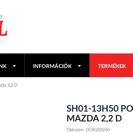
NK
INFORMÁCIÓK
TERMÉKEK
zda 2,2 D
SH01-13H50 PO
MAZDA 2,2 D
Cikkszám: DCRI200260