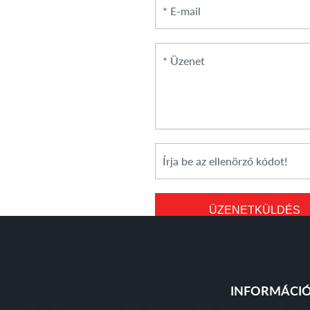
*
Üzenet
*
Cikkszám
ÜZENETKÜLDÉS
INFORMÁCI