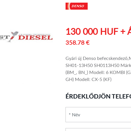
130 000 HUF + 
358.78 €
Gyári új Denso befecskendező
SH01-13H50 SH0113H50 Márka:
(BM_, BN_) Modell: 6 KOMBI (GJ
GH) Modell: CX-5 (KF)
ÉRDEKLŐDJÖN TELEF
*
Név