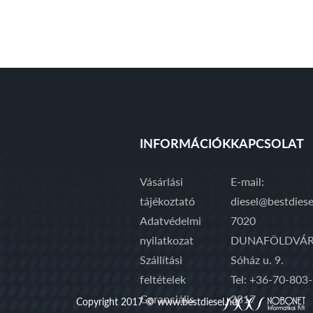
INFORMÁCIÓK
KAPCSOLAT
Vásárlási
E-mail:
tájékoztató
diesel@bestdiese
Adatvédelmi
7020
nyilatkozat
DUNAFÖLDVÁR
Szállítási
Sóház u. 9.
feltételek
Tel: +36-70-803-
Garanciális
3817
Copyright 2017 © www.bestdiesel.hu