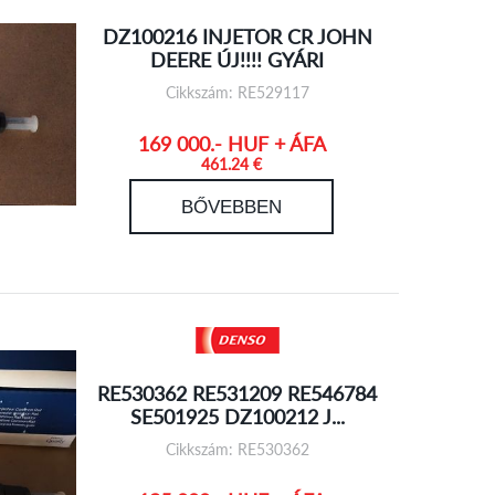
DZ100216 INJETOR CR JOHN
DEERE ÚJ!!!! GYÁRI
Cikkszám: RE529117
169 000.- HUF + ÁFA
461.24 €
BŐVEBBEN
RE530362 RE531209 RE546784
SE501925 DZ100212 J...
Cikkszám: RE530362