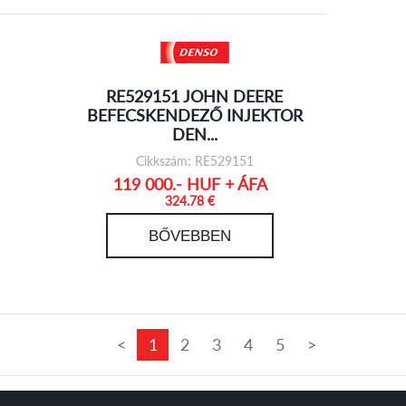
RE529151 JOHN DEERE
BEFECSKENDEZŐ INJEKTOR
DEN...
Cikkszám: RE529151
119 000.- HUF + ÁFA
324.78 €
BŐVEBBEN
<
1
2
3
4
5
>