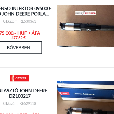
ENSO INJEKTOR 095000-
0 JOHN DEERE PORLA...
Cikkszám: RE530361
75 000.- HUF + ÁFA
477.62 €
BŐVEBBEN
RLASZTÓ JOHN DEERE
DZ100217
Cikkszám: RE529118