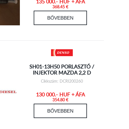
135 000.- HUF + ÁFA
368.45 €
BŐVEBBEN
SH01-13H50 PORLASZTÓ /
INJEKTOR MAZDA 2,2 D
Cikkszám: DCRI200260
130 000.- HUF + ÁFA
354.80 €
BŐVEBBEN