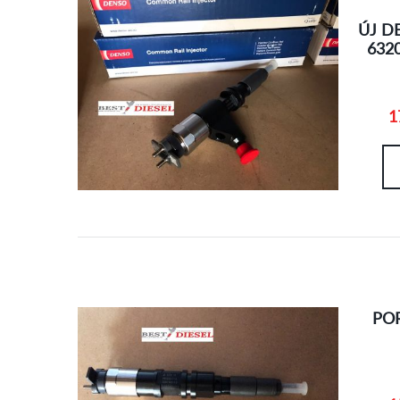
ÚJ D
632
1
PO