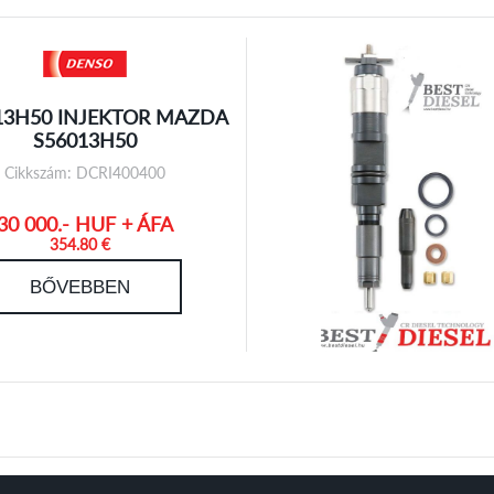
13H50 INJEKTOR MAZDA
S56013H50
Cikkszám: DCRI400400
30 000.- HUF + ÁFA
354.80 €
BŐVEBBEN